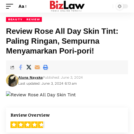
Aa
BEAUTY
REVIEW
Review Rose All Day Skin Tint:
Paling Ringan, Sempurna
Menyamarkan Pori-pori!
Aluna Nayaka
Published: June 3, 2024
Last updated: June 3, 2024 6:13 am
4.8
Review Overview