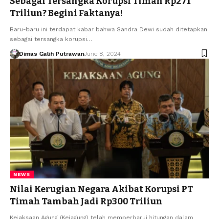
Sebagai Tersangka Korupsi Timah Rp271
Triliun? Begini Faktanya!
Baru-baru ini terdapat kabar bahwa Sandra Dewi sudah ditetapkan
sebagai tersangka korupsi…
Dimas Galih Putrawan
June 8, 2024
NEWS
Nilai Kerugian Negara Akibat Korupsi PT
Timah Tambah Jadi Rp300 Triliun
Kejaksaan Agung (Kejagung) telah memperbarui hitungan dalam