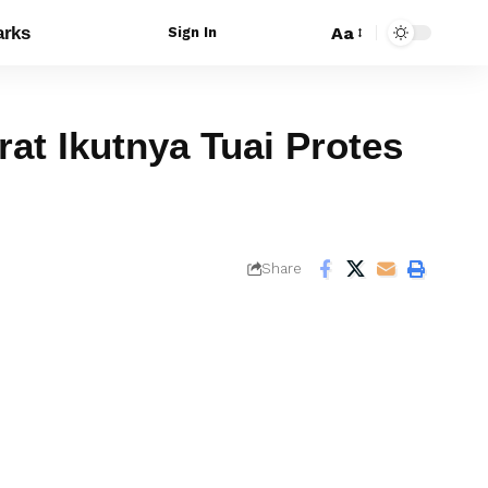
rks
Aa
Sign In
at Ikutnya Tuai Protes
Share