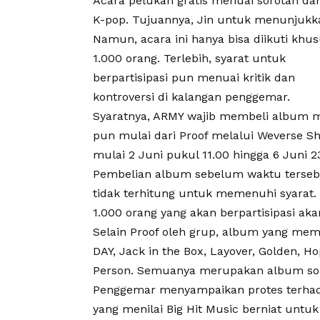
Acara pelukan gratis menuai sorotan dari
K-pop. Tujuannya, Jin untuk menunjukk
Namun, acara ini hanya bisa diikuti khu
1.000 orang. Terlebih, syarat untuk
berpartisipasi pun menuai kritik dan
kontroversi di kalangan penggemar.
Syaratnya, ARMY wajib membeli album 
pun mulai dari Proof melalui Weverse S
mulai 2 Juni pukul 11.00 hingga 6 Juni 23
Pembelian album sebelum waktu terseb
tidak terhitung untuk memenuhi syarat.
1.000 orang yang akan berpartisipasi akan 
Selain Proof oleh grup, album yang meme
DAY, Jack in the Box, Layover, Golden, H
Person. Semuanya merupakan album so
Penggemar menyampaikan protes terhadap
yang menilai Big Hit Music berniat unt