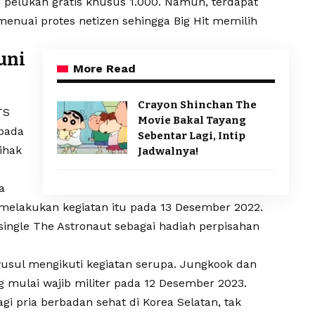
 pelukan gratis khusus 1.000. Namun, terdapat
 menuai protes netizen sehingga Big Hit memilih
uni
More Read
Crayon Shinchan The
TS
Movie Bakal Tayang
 pada
Sebentar Lagi, Intip
ihak
Jadwalnya!
a
ia melakukan kegiatan itu pada 13 Desember 2022.
single The Astronaut sebagai hadiah perpisahan
usul mengikuti kegiatan serupa. Jungkook dan
 mulai wajib militer pada 12 Desember 2023.
gi pria berbadan sehat di Korea Selatan, tak