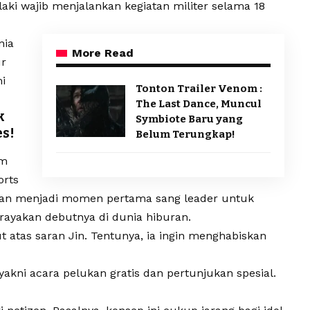
-laki wajib menjalankan kegiatan militer selama 18
nia
More Read
ur
i
Tonton Trailer Venom :
The Last Dance, Muncul
k
Symbiote Baru yang
es!
Belum Terungkap!
am
orts
kan menjadi momen pertama sang leader untuk
ayakan debutnya di dunia hiburan.
 atas saran Jin. Tentunya, ia ingin menghabiskan
yakni acara pelukan gratis dan pertunjukan spesial.