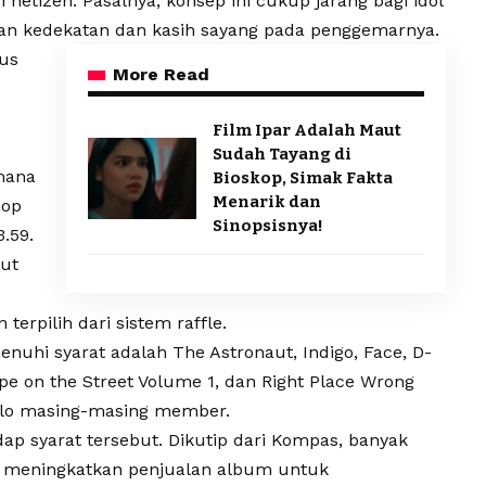
 netizen. Pasalnya, konsep ini cukup jarang bagi idol
an kedekatan dan kasih sayang pada penggemarnya.
sus
More Read
Film Ipar Adalah Maut
Sudah Tayang di
mana
Bioskop, Simak Fakta
Menarik dan
hop
Sinopsisnya!
.59.
ut
terpilih dari sistem raffle.
nuhi syarat adalah The Astronaut, Indigo, Face, D-
ope on the Street Volume 1, dan Right Place Wrong
lo masing-masing member.
 syarat tersebut. Dikutip dari Kompas, banyak
uk meningkatkan penjualan album untuk