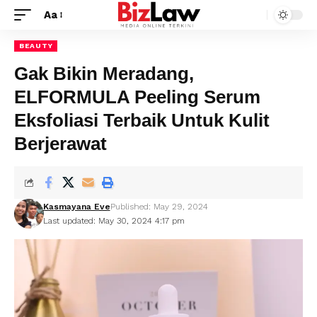
Aa
BEAUTY
Gak Bikin Meradang,
ELFORMULA Peeling Serum
Eksfoliasi Terbaik Untuk Kulit
Berjerawat
Kasmayana Eve
Published: May 29, 2024
Last updated: May 30, 2024 4:17 pm