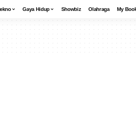
tekno
Gaya Hidup
Showbiz
Olahraga
My Boo