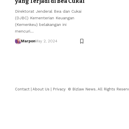
yang Terjadi di Bea Cukai
Direktorat Jenderal Bea dan Cukai
(DJBC) Kementerian Keuangan
(Kemenkeu) belakangan ini
mencuri…
Marpon
May 2, 2024
Contact
|
About Us
|
Privacy
© Bizlaw News. All Rights Reserv