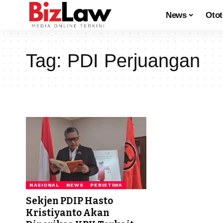
News
Oto
Tag:
PDI Perjuangan
NASIONAL
NEWS
PERISTIWA
Sekjen PDIP Hasto
Kristiyanto Akan