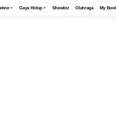
tekno
Gaya Hidup
Showbiz
Olahraga
My Boo