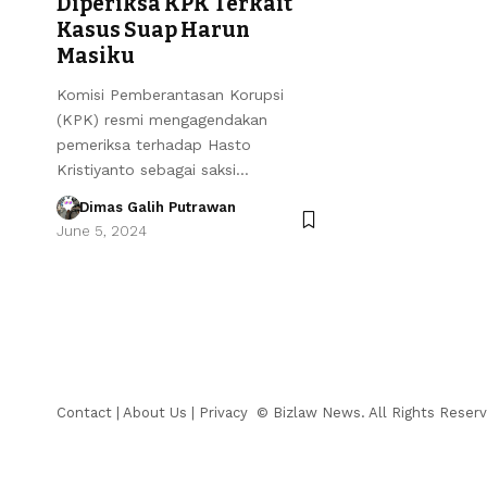
Diperiksa KPK Terkait
Kasus Suap Harun
Masiku
Komisi Pemberantasan Korupsi
(KPK) resmi mengagendakan
pemeriksa terhadap Hasto
Kristiyanto sebagai saksi…
Dimas Galih Putrawan
June 5, 2024
Contact
|
About Us
|
Privacy
© Bizlaw News. All Rights Reserv