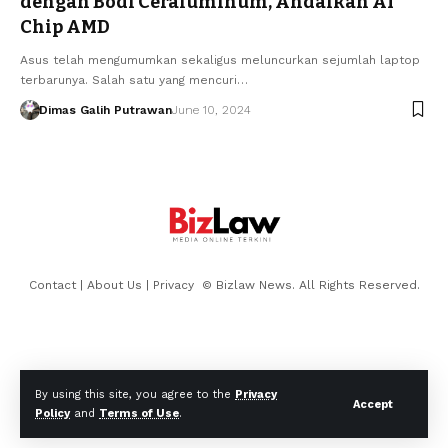
dengan Bodi Ceraluminum, Andalkan AI
Chip AMD
Asus telah mengumumkan sekaligus meluncurkan sejumlah laptop
terbarunya. Salah satu yang mencuri…
Dimas Galih Putrawan
June 10, 2024
Contact
|
About Us
|
Privacy
© Bizlaw News. All Rights Reserved.
By using this site, you agree to the
Privacy
Accept
Policy
and
Terms of Use
.