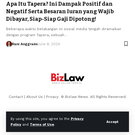
Apa Itu Tapera? Ini Dampak Positif dan
Negatif Serta Besaran Iuran yang Wajib
Dibayar, Siap-Siap Gaji Dipotong!
Beberapa waktu belakangan ini sosial media tengah diramaikan
dengan program Tapera, sebuah…
Rani Anggraini
June 8, 2024
Contact
|
About Us
|
Privacy
© Bizlaw News. All Rights Reserved.
By using this site, you agree to the
Privacy
Accept
Policy
and
Terms of Use
.