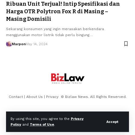
Ribuan Unit Terjual! Intip Spesifikasi dan
Harga OTR Polytron Fox R di Masing –
Masing Domisili
Sekarang konsumen yang ingin merasakan berkendara
menggunakan motor listrik tidak perlu bingung…
Marpon
May 14, 2024
Contact
|
About Us
|
Privacy
© Bizlaw News. All Rights Reserved.
By using this site, you agree to the
Privacy
Accept
Policy
and
Terms of Use
.