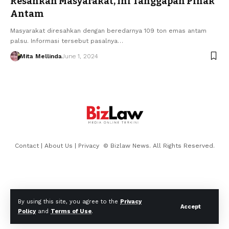
Resahkan Masyarakat, Ini Tanggapan Pihak
Antam
Masyarakat diresahkan dengan beredarnya 109 ton emas antam
palsu. Informasi tersebut pasalnya…
Mita Mellinda
June 1, 2024
Contact
|
About Us
|
Privacy
© Bizlaw News. All Rights Reserved.
By using this site, you agree to the
Privacy
Accept
Policy
and
Terms of Use
.