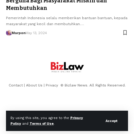
Berguna Bagi Masyarakat Miskin dan
Membutuhkan
Pemerintah Indonesia selalu memberikan bantuan bantuan, kepada
masyarakat yang kecil dan membutuhkan.…
Marpon
May 13, 2024
Contact
|
About Us
|
Privacy
© Bizlaw News. All Rights Reserved.
By using this site, you agree to the
Privacy
Accept
Policy
and
Terms of Use
.