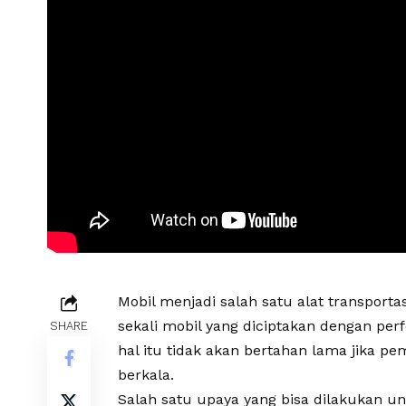
Mobil menjadi salah satu alat transport
sekali mobil yang diciptakan dengan per
SHARE
hal itu tidak akan bertahan lama jika pe
berkala.
Salah satu upaya yang bisa dilakukan u