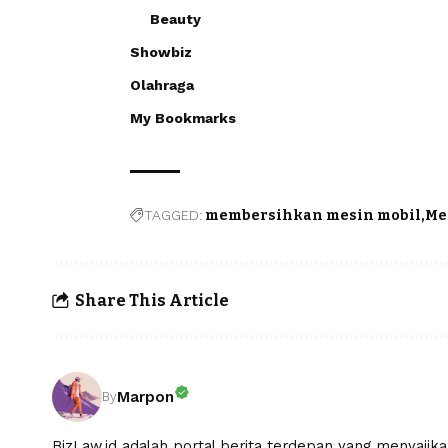
Beauty
Showbiz
Olahraga
My Bookmarks
TAGGED:
membersihkan mesin mobil
Me
Share This Article
Marpon
By
BizLaw.id adalah portal berita terdepan yang menyajik