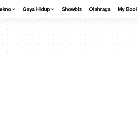
tekno
Gaya Hidup
Showbiz
Olahraga
My Boo