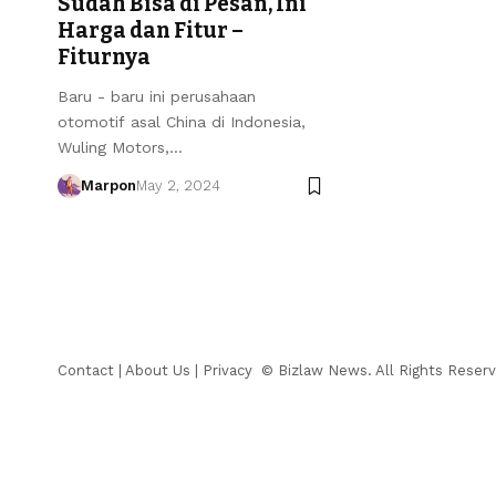
Sudah Bisa di Pesan, Ini
Harga dan Fitur –
Fiturnya
Baru - baru ini perusahaan
otomotif asal China di Indonesia,
Wuling Motors,…
Marpon
May 2, 2024
Contact
|
About Us
|
Privacy
© Bizlaw News. All Rights Reserv