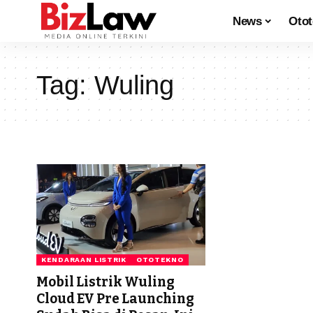
News
Oto
Tag:
Wuling
KENDARAAN LISTRIK
OTOTEKNO
Mobil Listrik Wuling
Cloud EV Pre Launching