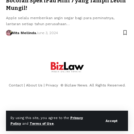
Bocoran Spek iPad Mini 7 yang Tampil Lebih
Mungil!
Apple selalu memberikan angin segar bagi para peminatnya,
lantaran setiap tahun perusahaan…
Mita Mellinda
June 3, 2024
Contact
|
About Us
|
Privacy
© Bizlaw News. All Rights Reserved.
By using this site, you agree to the
Privacy
Accept
Policy
and
Terms of Use
.