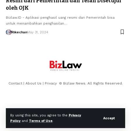
Resmi dari Pemerintah dan Telah Disetujui
oleh OJK
Bizlaw.ID - Aplikasi penghasil uang resmi dari Pemerintah bisa
untuk menambahkan penghasilan…
Rikechan
May 31, 2024
Contact
|
About Us
|
Privacy
© Bizlaw News. All Rights Reserved.
By using this site, you agree to the
Privacy
Accept
Policy
and
Terms of Use
.