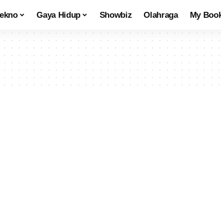
tekno
Gaya Hidup
Showbiz
Olahraga
My Boo