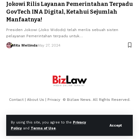
Jokowi Rilis Layanan Pemerintahan Terpadu
GovTech INA Digital, Ketahui Sejumlah
Manfaatnya!
Presiden Jokowi (Joko Widodo) telah merilis sebuah sisten
pelayanan Pemerintahan terpadu untuk…
Mita Mellinda
May 27, 2024
Contact
|
About Us
|
Privacy
© Bizlaw News. All Rights Reserved.
By using this site, you agree to the
Privacy
Accept
Policy
and
Terms of Use
.