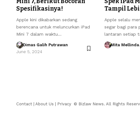
Mini 7, Berikut Bocoran
Spek iPad M
Spesifikasinya!
Tampil Lebi
Apple kini dikabarkan sedang
Apple selalu me
berencana untuk meluncurkan iPad
segar bagi para 
Mini 7 dalam waktu…
lantaran setiap
Dimas Galih Putrawan
Mita Mellinda
June 5, 2024
Contact
|
About Us
|
Privacy
© Bizlaw News. All Rights Reserv