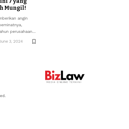
ini 7 yang
h Mungil!
mberikan angin
peminatnya,
 tahun perusahaan…
June 3, 2024
ed.