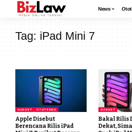
News
Oto
Tag:
iPad Mini 7
GADGET
OTOTEKNO
GADGET
Apple Disebut
Bakal Rili
Berencana Rilis iPad
Dekat, Sim