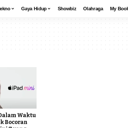
tekno
Gaya Hidup
Showbiz
Olahraga
My Boo
s Dalam Waktu
ak Bocoran