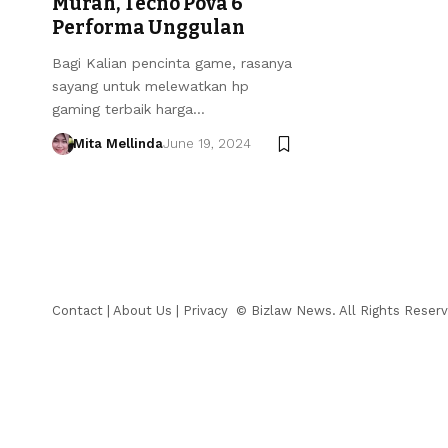
Murah, Tecno Pova 6
Performa Unggulan
Bagi Kalian pencinta game, rasanya
sayang untuk melewatkan hp
gaming terbaik harga…
Mita Mellinda
June 19, 2024
Contact
|
About Us
|
Privacy
© Bizlaw News. All Rights Reserv