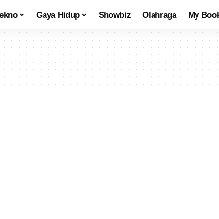
tekno
Gaya Hidup
Showbiz
Olahraga
My Boo