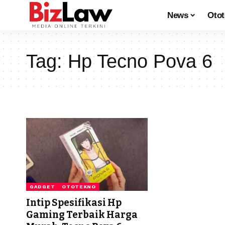
News
Oto
Tag:
Hp Tecno Pova 6
GADGET
OTOTEKNO
Intip Spesifikasi Hp
Gaming Terbaik Harga