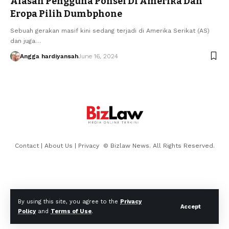
Alasan Pengguna Ponsel Di Amerika Dan
Eropa Pilih Dumbphone
Sebuah gerakan masif kini sedang terjadi di Amerika Serikat (AS)
dan juga…
Angga hardiyansah
June 16, 2024
Contact
|
About Us
|
Privacy
© Bizlaw News. All Rights Reserved.
By using this site, you agree to the
Privacy
Accept
Policy
and
Terms of Use
.