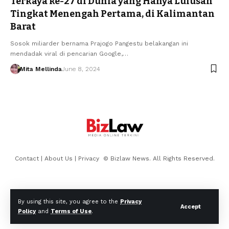
Terkaya ke-27 di Dunia yang Hanya Lulusan
Tingkat Menengah Pertama, di Kalimantan
Barat
Sosok miliarder bernama Prajogo Pangestu belakangan ini
mendadak viral di pencarian Google,…
Mita Mellinda
June 8, 2024
Contact
|
About Us
|
Privacy
© Bizlaw News. All Rights Reserved.
By using this site, you agree to the
Privacy
Accept
Policy
and
Terms of Use
.